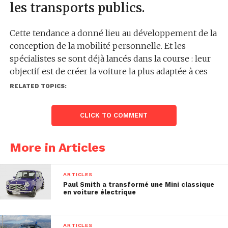
les transports publics.
Cette tendance a donné lieu au développement de la
conception de la mobilité personnelle. Et les
spécialistes se sont déjà lancés dans la course : leur
objectif est de créer la voiture la plus adaptée à ces
conditions. Ainsi, un diplômé de la Faculté
RELATED TOPICS:
d’ingénierie des transports de l’Université de
Staffordshire, Marius Lochner, a présenté un concept
CLICK TO COMMENT
prometteur et a reçu le New Norm Mobility Award de
Ford.
More in Articles
Le projet est connu sous le nom de Muvone. Il aidera
les gens à se déplacer de manière sûre et fiable, ainsi
ARTICLES
qu’à maintenir une distance sociale. Il s’agit
Paul Smith a transformé une Mini classique
en voiture électrique
essentiellement d’un taxi autonome à une place.
ARTICLES