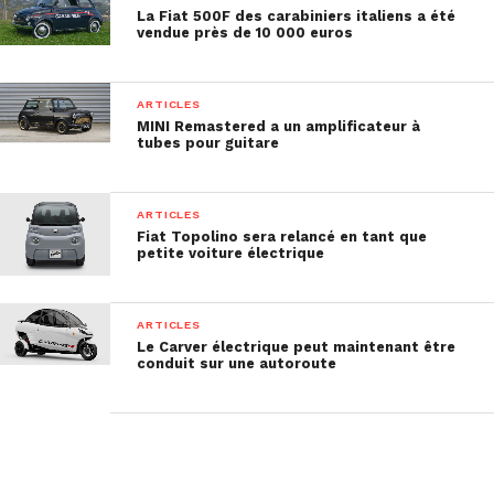
La Fiat 500F des carabiniers italiens a été
vendue près de 10 000 euros
ARTICLES
MINI Remastered a un amplificateur à
tubes pour guitare
ARTICLES
Fiat Topolino sera relancé en tant que
petite voiture électrique
ARTICLES
Le Carver électrique peut maintenant être
conduit sur une autoroute
Ce type de transport, selon le promoteur, est idéal
pour les retraités et les personnes handicapées. Le
concept bénéficie d’un intérieur minimaliste. Il a